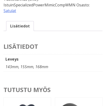
Mimic
IstuinSpecializedPowerMimicCompWMN
Osasto:
Comp
Satulat
WMN
määrä
Lisätiedot
LISÄTIEDOT
Leveys
143mm, 155mm, 168mm
TUTUSTU MYÖS