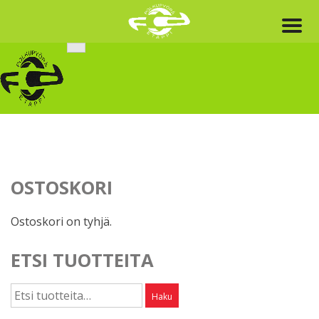
Skip
to
content
OSTOSKORI
Ostoskori on tyhjä.
ETSI TUOTTEITA
Etsi:
Haku