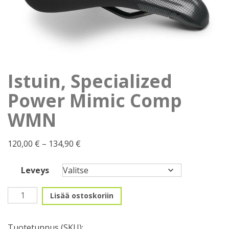
Istuin, Specialized
Power Mimic Comp
WMN
Hintaluokka:
120,00
€
–
134,90
€
120,00 €
-
Leveys
134,90 €
Istuin,
Lisää ostoskoriin
Specialized
Power
Tuotetunnus (SKU):