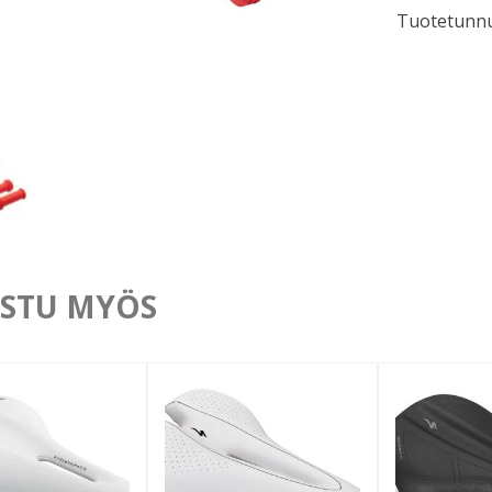
Tuotetunnu
AIM
Punainen
määrä
STU MYÖS