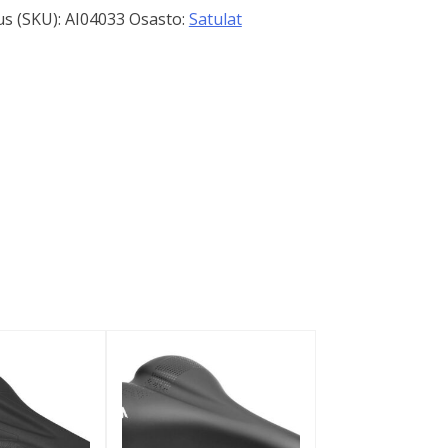
s (SKU):
AI04033
Osasto:
Satulat