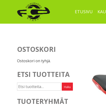
Skip
to
ETUSIVU
KAU
content
OSTOSKORI
Ostoskori on tyhjä.
ETSI TUOTTEITA
Etsi:
Haku
TUOTERYHMÄT