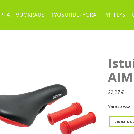
PPA
VUOKRAUS
TYÖSUHDEPYÖRÄT
YHTEYS
Istu
AIM
22,27
€
Varastossa
Istuin
Lisää ost
ja
kädensija,