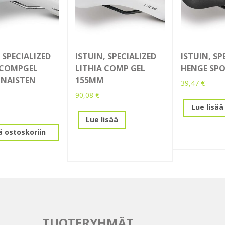
 SPECIALIZED
ISTUIN, SPECIALIZED
ISTUIN, SP
 COMPGEL
LITHIA COMP GEL
HENGE SPO
 NAISTEN
155MM
39,47
€
90,08
€
Lue lisää
Lue lisää
ä ostoskoriin
TUOTERYHMÄT