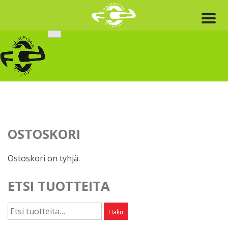
Skip
to
content
OSTOSKORI
Ostoskori on tyhjä.
ETSI TUOTTEITA
Etsi:
Haku