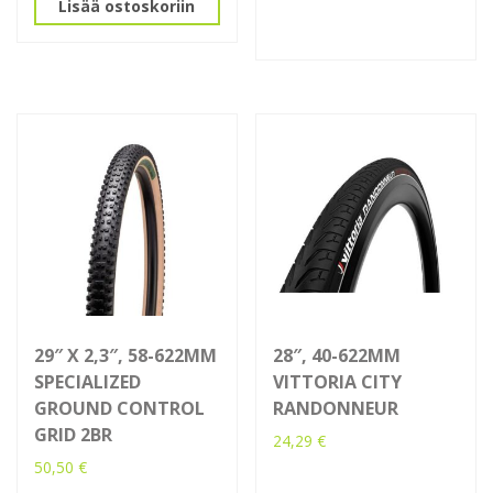
Lisää ostoskoriin
29″ X 2,3″, 58-622MM
28″, 40-622MM
SPECIALIZED
VITTORIA CITY
GROUND CONTROL
RANDONNEUR
GRID 2BR
24,29
€
50,50
€