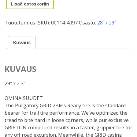
29",
Lisää ostoskoriin
57-
622mm
Tuotetunnus (SKU):
00114-4097
Osasto:
28" / 29"
Specialized
Purgatory
Grid,
Kuvaus
2BR
määrä
KUVAUS
29″ x 2,3″
OMINAISUUDET
The Purgatory GRID 2Bliss Ready tire is the standard
bearer for trail tire performance. We’ve optimized the
tread to bite hard in loose corners, while our exclusive
GRIPTON compound results in a faster, grippier tire for
any off road excursion. Meanwhile, the GRID casing