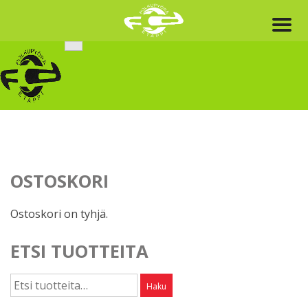
Skip
to
content
OSTOSKORI
Ostoskori on tyhjä.
ETSI TUOTTEITA
Etsi:
Haku