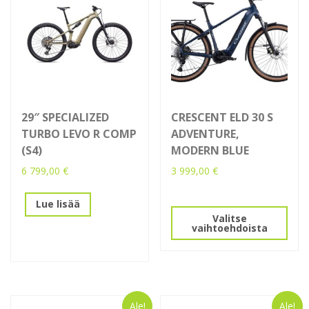
29″ SPECIALIZED
CRESCENT ELD 30 S
TURBO LEVO R COMP
ADVENTURE,
(S4)
MODERN BLUE
6 799,00
€
3 999,00
€
Tällä
Lue lisää
tuotteella
Valitse
on
vaihtoehdoista
useampi
muunnelma.
Voit
tehdä
valinnat
Ale!
Ale!