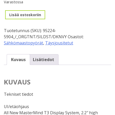
oli:
on:
Varastossa
8
8
29"/27,5"
399,00 €.
000,00 €.
Lisää ostoskoriin
Specialized
Turbo
Tuotetunnus (SKU):
95224-
Levo
5904_/_ORGTNT/SILDST/DKNVY
Osastot:
4
Sähkömaastopyörät
,
Täysjousitetut
Comp
Carbon
(S4)
Kuvaus
Lisätiedot
määrä
KUVAUS
Tekniset tiedot
UI/etäohjaus
All New MasterMind T3 Display System, 2.2″ high