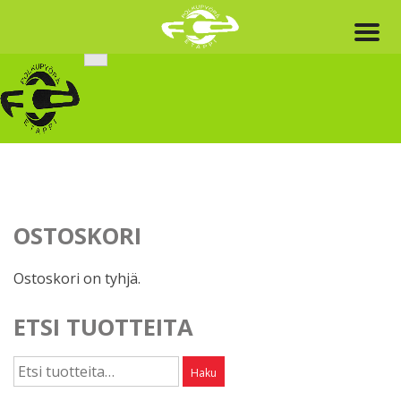
Skip
to
content
OSTOSKORI
Ostoskori on tyhjä.
ETSI TUOTTEITA
Etsi:
Haku