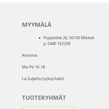
tehdä
valinnat
tuotteen
sivulla.
MYYMÄLÄ
Poppelitie 26, 50130 Mikkeli
p. 0440 162258
Avoinna:
Ma-Pe 10-18
La Suljettu (syksy/talvi)
TUOTERYHMÄT