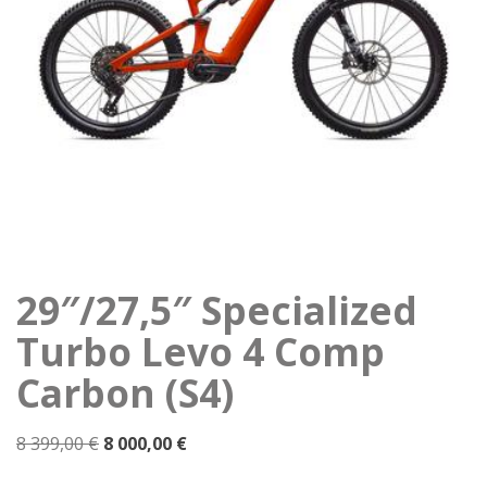
29″/27,5″ Specialized
Turbo Levo 4 Comp
Carbon (S4)
Alkuperäinen
Nykyinen
8 399,00
€
8 000,00
€
hinta
hinta