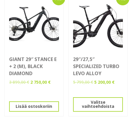
tuotteen
sivulla.
GIANT 29″ STANCE E
29″/27,5″
+ 2 (M), BLACK
SPECIALIZED TURBO
DIAMOND
LEVO ALLOY
Alkuperäinen
Nykyinen
Alkuperäinen
Nykyinen
3 899,00
€
2 750,00
€
5 799,00
€
5 200,00
€
hinta
hinta
hinta
hinta
Tällä
oli:
on:
oli:
on:
tuotteella
3
2
5
5
Valitse
on
899,00 €.
750,00 €.
799,00 €.
200,00 €.
Lisää ostoskoriin
vaihtoehdoista
useampi
muunnelma.
Voit