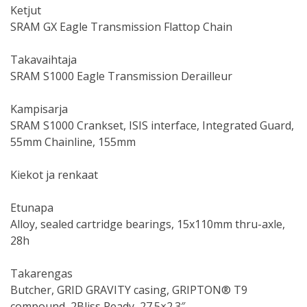
Ketjut
SRAM GX Eagle Transmission Flattop Chain
Takavaihtaja
SRAM S1000 Eagle Transmission Derailleur
Kampisarja
SRAM S1000 Crankset, ISIS interface, Integrated Guard,
55mm Chainline, 155mm
Kiekot ja renkaat
Etunapa
Alloy, sealed cartridge bearings, 15x110mm thru-axle,
28h
Takarengas
Butcher, GRID GRAVITY casing, GRIPTON® T9
compound, 2Bliss Ready, 27.5×2.3″