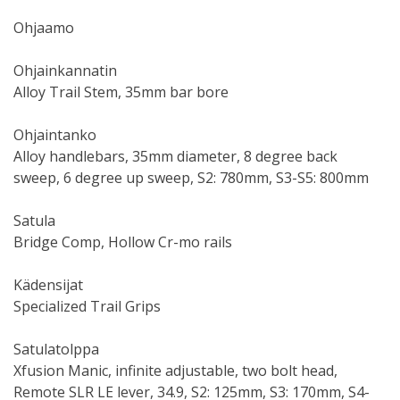
Ohjaamo
Ohjainkannatin
Alloy Trail Stem, 35mm bar bore
Ohjaintanko
Alloy handlebars, 35mm diameter, 8 degree back
sweep, 6 degree up sweep, S2: 780mm, S3-S5: 800mm
Satula
Bridge Comp, Hollow Cr-mo rails
Kädensijat
Specialized Trail Grips
Satulatolppa
Xfusion Manic, infinite adjustable, two bolt head,
Remote SLR LE lever, 34.9, S2: 125mm, S3: 170mm, S4-