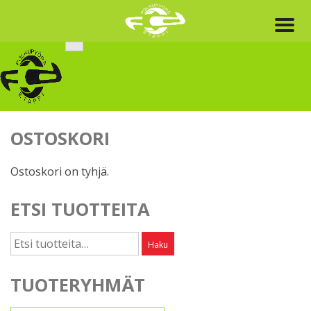
Skip
to
content
OSTOSKORI
Ostoskori on tyhjä.
ETSI TUOTTEITA
Etsi:
Haku
TUOTERYHMÄT