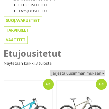
ETUJOUSITETUT
TÄYSJOUSITETUT
SUOJAVARUSTEET
TARVIKKEET
VAATTEET
Etujousitetut
Sorted
Näytetään kaikki 3 tulosta
by
latest
Ale!
Ale!