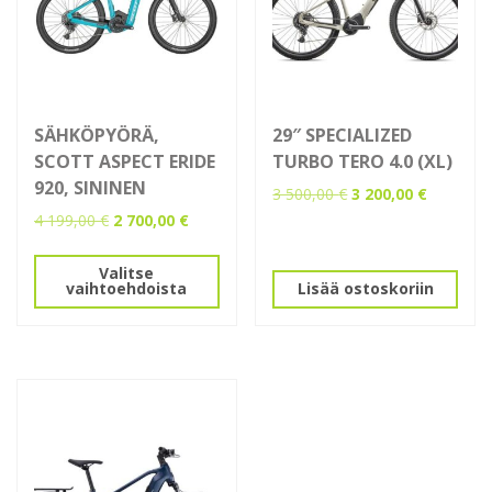
SÄHKÖPYÖRÄ,
29″ SPECIALIZED
SCOTT ASPECT ERIDE
TURBO TERO 4.0 (XL)
920, SININEN
Alkuperäinen
Nykyinen
3 500,00
€
3 200,00
€
hinta
hinta
Alkuperäinen
Nykyinen
4 199,00
€
2 700,00
€
oli:
on:
hinta
hinta
Tällä
3
3
oli:
on:
Valitse
tuotteella
500,00 €.
200,00 €.
4
2
vaihtoehdoista
Lisää ostoskoriin
on
199,00 €.
700,00 €.
useampi
muunnelma.
Voit
tehdä
valinnat
tuotteen
sivulla.