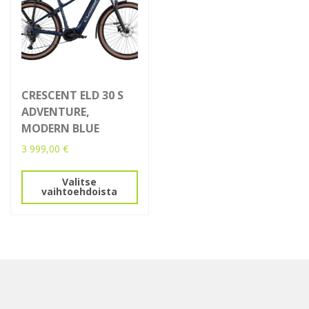
CRESCENT ELD 30 S
ADVENTURE,
MODERN BLUE
3 999,00
€
Tällä
Valitse
tuotteella
vaihtoehdoista
on
useampi
muunnelma.
Voit
tehdä
valinnat
tuotteen