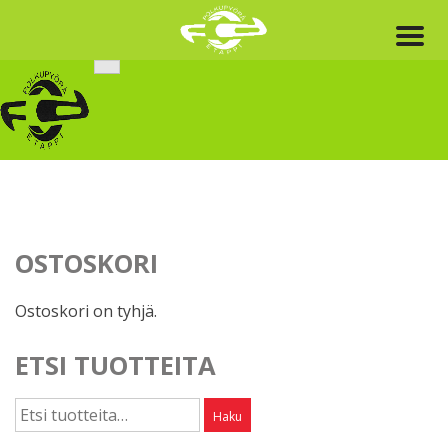
Skip
to
content
OSTOSKORI
Ostoskori on tyhjä.
ETSI TUOTTEITA
Etsi:
Haku