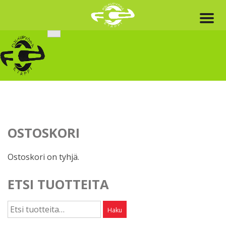
Skip
to
content
OSTOSKORI
Ostoskori on tyhjä.
ETSI TUOTTEITA
Etsi:
Haku