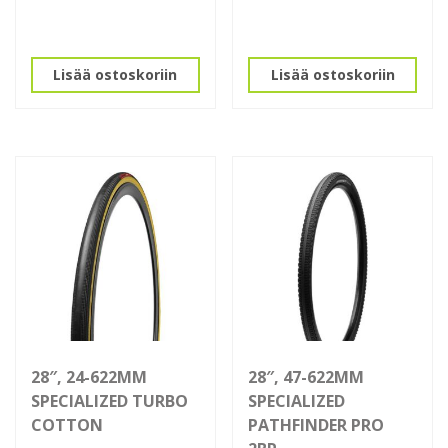
hinta
hinta
oli:
on:
79,90 €.
50,00 €.
Lisää ostoskoriin
Lisää ostoskoriin
28″, 24-622MM
28″, 47-622MM
SPECIALIZED TURBO
SPECIALIZED
COTTON
PATHFINDER PRO