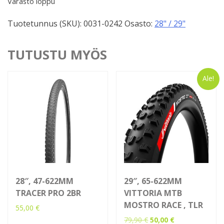
Varasto loppu
Tuotetunnus (SKU):
0031-0242
Osasto:
28" / 29"
TUTUSTU MYÖS
Ale!
28″, 47-622MM
29″, 65-622MM
TRACER PRO 2BR
VITTORIA MTB
MOSTRO RACE , TLR
55,00
€
Alkuperäinen
Nykyinen
79,90
€
50,00
€