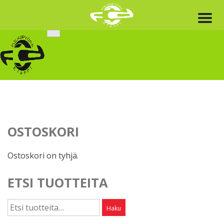
Skip
to
content
OSTOSKORI
Ostoskori on tyhjä.
ETSI TUOTTEITA
Etsi:
Haku