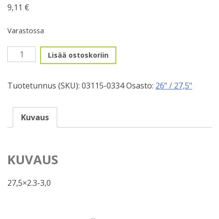
9,11
€
Varastossa
27,5"
Lisää ostoskoriin
prestavent.
58/76-
Tuotetunnus (SKU):
03115-0334
Osasto:
26" / 27,5"
584mm
määrä
Kuvaus
KUVAUS
27,5×2.3-3,0