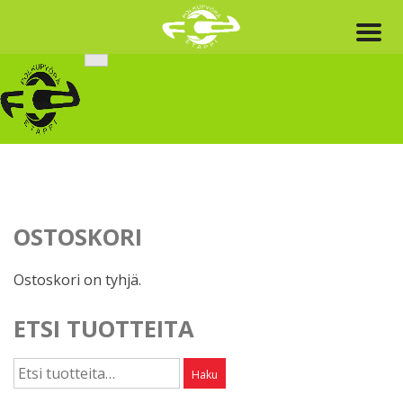
Skip
to
content
OSTOSKORI
Ostoskori on tyhjä.
ETSI TUOTTEITA
Etsi:
Haku