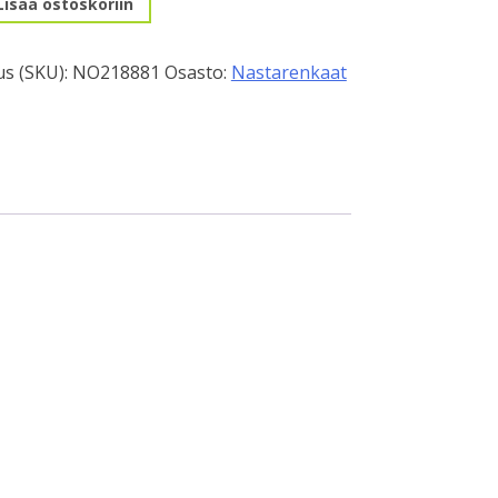
Lisää ostoskoriin
s (SKU):
NO218881
Osasto:
Nastarenkaat