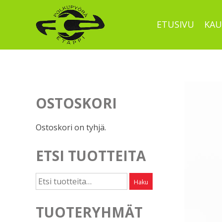
Skip
to
ETUSIVU
KAU
content
OSTOSKORI
Ostoskori on tyhjä.
ETSI TUOTTEITA
Etsi:
Haku
TUOTERYHMÄT