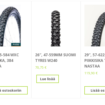
65-584 WXC
26″, 47-559MM SUOMI
29″, 57-62
IKA, 384
TYRES W240
PIIKKISIKA 
A
NASTAA
70,75
€
119,90
€
Lue lisää
ä ostoskoriin
Lisää os