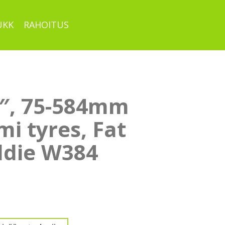
UKK
RAHOITUS
5″, 75-584mm
i tyres, Fat
ddie W384