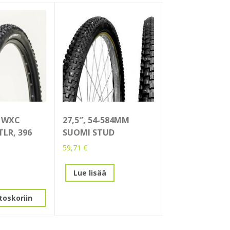
2 WXC
27,5″, 54-584MM
TLR, 396
SUOMI STUD
59,71
€
Lue lisää
toskoriin