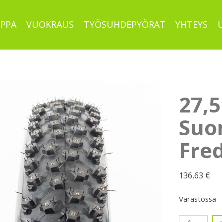
PPA
VUOKRAUS
TYÖSUHDEPYÖRÄT
YHTEYS
27,
Suom
Fre
136,63
€
Varastossa
27,5",