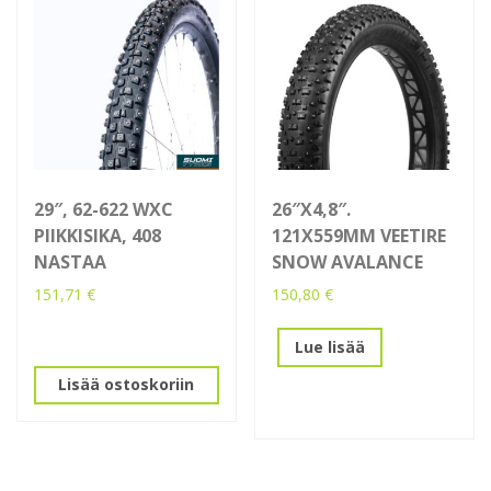
29″, 62-622 WXC
26″X4,8″.
PIIKKISIKA, 408
121X559MM VEETIRE
NASTAA
SNOW AVALANCE
151,71
€
150,80
€
Lue lisää
Lisää ostoskoriin