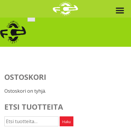
Skip
to
content
OSTOSKORI
Ostoskori on tyhjä.
ETSI TUOTTEITA
Etsi:
Haku