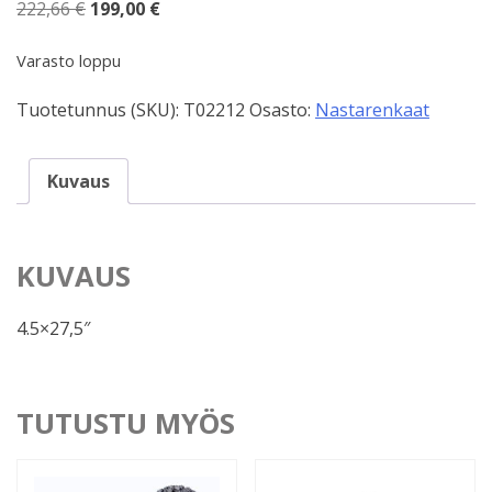
Alkuperäinen
Nykyinen
222,66
€
199,00
€
hinta
hinta
oli:
on:
Varasto loppu
222,66 €.
199,00 €.
Tuotetunnus (SKU):
T02212
Osasto:
Nastarenkaat
Kuvaus
KUVAUS
4.5×27,5″
TUTUSTU MYÖS