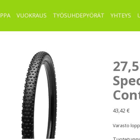
PPA
VUOKRAUS
TYÖSUHDEPYÖRÄT
YHTEYS
27,
Spe
Con
43,42
€
Varasto lop
Tuotetunnu