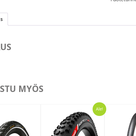
s
US
STU MYÖS
Ale!