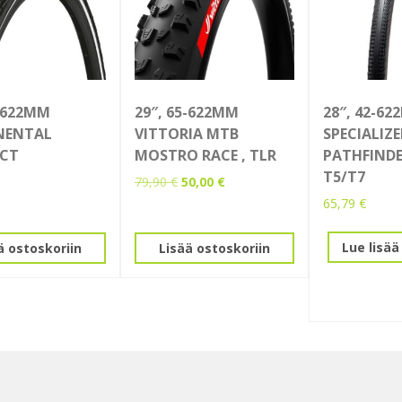
8-622MM
29″, 65-622MM
28″, 42-6
NENTAL
VITTORIA MTB
SPECIALIZ
CT
MOSTRO RACE , TLR
PATHFINDE
T5/T7
Alkuperäinen
Nykyinen
79,90
€
50,00
€
hinta
hinta
65,79
€
oli:
on:
79,90 €.
50,00 €.
Lue lisää
ä ostoskoriin
Lisää ostoskoriin