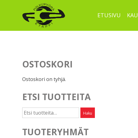
Skip
to
ETUSIVU
KAU
content
OSTOSKORI
Ostoskori on tyhjä.
ETSI TUOTTEITA
Etsi:
Haku
TUOTERYHMÄT