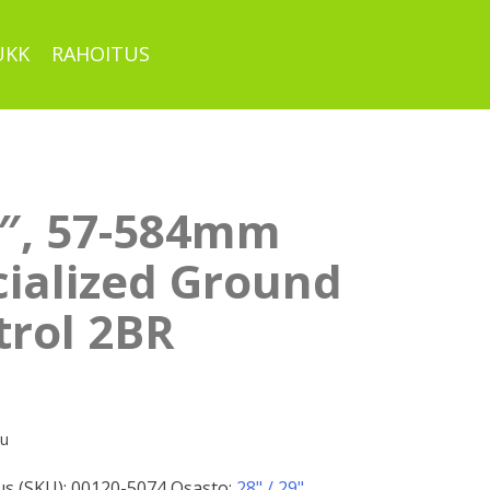
UKK
RAHOITUS
5″, 57-584mm
cialized Ground
trol 2BR
pu
s (SKU):
00120-5074
Osasto:
28" / 29"