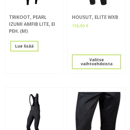
TRIKOOT, PEARL
HOUSUT, ELITE WXB
IZUMI AMFIB LITE, EI
156,00
€
PEH. (M)
Tällä
tuotteella
Lue lisää
on
useampi
Valitse
muunnelma.
vaihtoehdoista
Voit
tehdä
valinnat
tuotteen
sivulla.