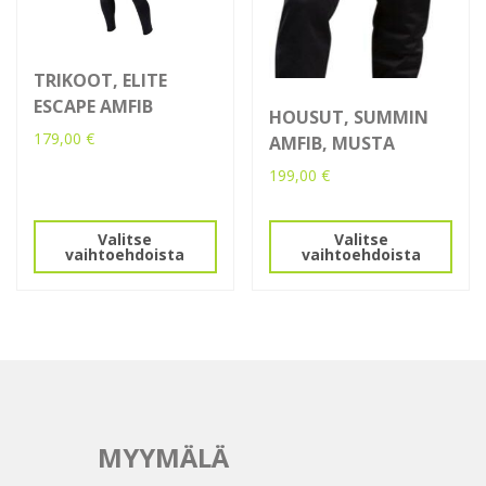
TRIKOOT, ELITE
ESCAPE AMFIB
HOUSUT, SUMMIN
179,00
€
AMFIB, MUSTA
Tällä
199,00
€
tuotteella
Tällä
on
tuotteella
Valitse
Valitse
useampi
vaihtoehdoista
vaihtoehdoista
on
muunnelma.
useampi
Voit
muunnelma.
tehdä
Voit
valinnat
tehdä
tuotteen
valinnat
sivulla.
tuotteen
sivulla.
MYYMÄLÄ