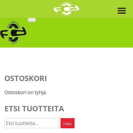
Skip
to
content
OSTOSKORI
Ostoskori on tyhjä.
ETSI TUOTTEITA
Etsi:
Haku