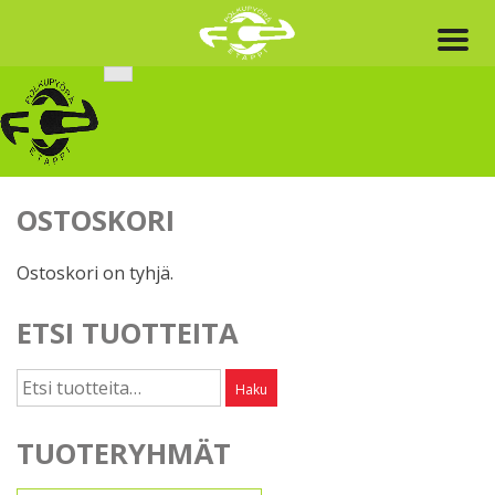
Skip
to
content
OSTOSKORI
Ostoskori on tyhjä.
ETSI TUOTTEITA
Etsi:
Haku
TUOTERYHMÄT