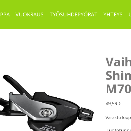
PPA
VUOKRAUS
TYÖSUHDEPYÖRÄT
YHTEYS
Vai
Shi
M70
49,59
€
Varasto lop
Tuotetunnu