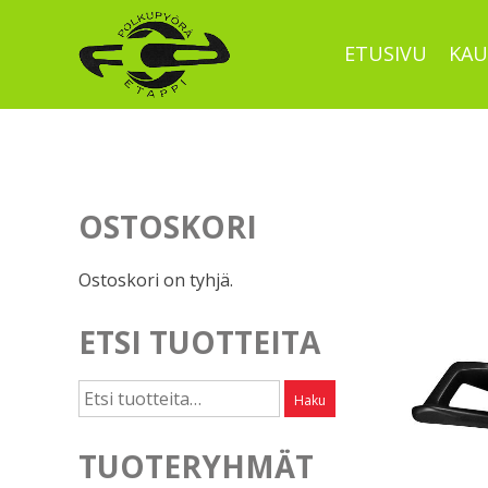
Skip
to
ETUSIVU
KAU
content
OSTOSKORI
Ostoskori on tyhjä.
ETSI TUOTTEITA
Etsi:
Haku
TUOTERYHMÄT