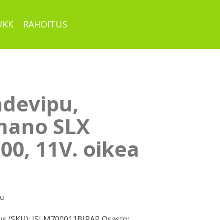
UKK
RAHOITUS
hdevipu,
mano SLX
00, 11V. oikea
pu
s (SKU):
ISLM700011BIRAP
Osasto: