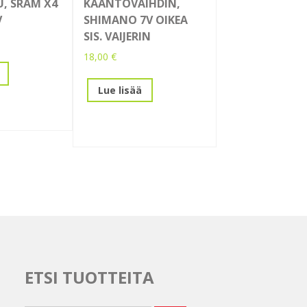
U, SRAM X4
KÄÄNTÖVAIHDIN,
V
SHIMANO 7V OIKEA
SIS. VAIJERIN
18,00
€
Lue lisää
ETSI TUOTTEITA