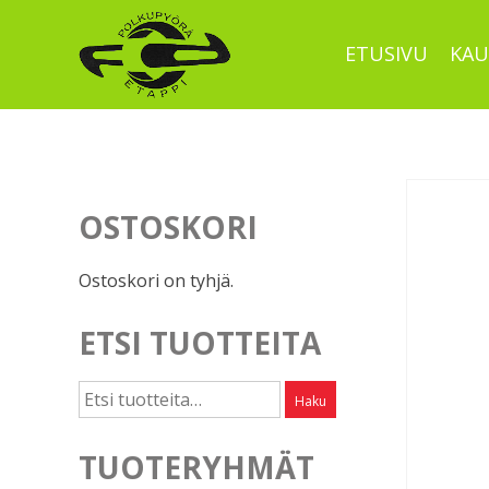
Skip
to
ETUSIVU
KAU
content
OSTOSKORI
Ostoskori on tyhjä.
ETSI TUOTTEITA
Etsi:
Haku
TUOTERYHMÄT