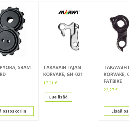
PYÖRÄ, SRAM
TAKAVAIHTAJAN
TAKAVAIH
 RD
KORVAKE, GH-021
KORVAKE, 
FATBIKE
17,21
€
22,27
€
Lue lisää
ä ostoskoriin
Lisää os