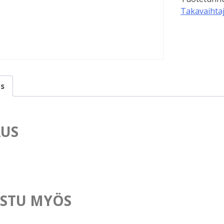
Takavaihtaj
s
US
STU MYÖS