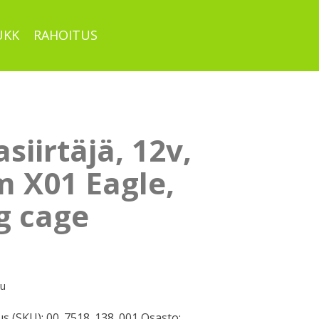
UKK
RAHOITUS
siirtäjä, 12v,
m X01 Eagle,
g cage
pu
s (SKU):
00_7518_138_001
Osasto: