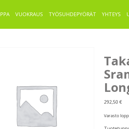
PPA
VUOKRAUS
TYÖSUHDEPYÖRÄT
YHTEYS
Taka
Sra
Lon
292,50
€
Varasto lop
Tuotetunnu