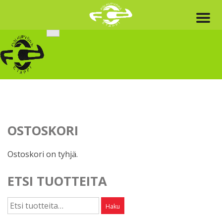
Skip
to
content
OSTOSKORI
Ostoskori on tyhjä.
ETSI TUOTTEITA
Etsi:
Haku