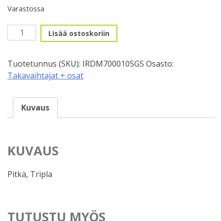
Varastossa
Takasiirtäjä,
Lisää ostoskoriin
10v,
Shimano
Tuotetunnus (SKU):
IRDM700010SGS
Osasto:
SLX
Takavaihtajat + osat
SGS,
Pitkä
määrä
Kuvaus
KUVAUS
Pitkä, Tripla
TUTUSTU MYÖS