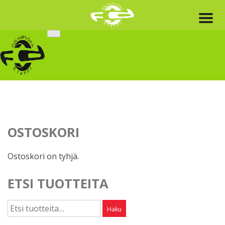
Skip
to
content
OSTOSKORI
Ostoskori on tyhjä.
ETSI TUOTTEITA
Etsi:
Haku