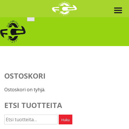
Skip
to
content
OSTOSKORI
Ostoskori on tyhjä.
ETSI TUOTTEITA
Etsi:
Haku