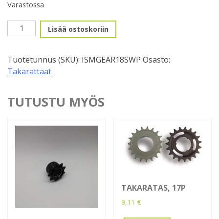
Varastossa
Takaratas,
Lisää ostoskoriin
18P
määrä
Tuotetunnus (SKU):
ISMGEAR18SWP
Osasto:
Takarattaat
TUTUSTU MYÖS
TAKARATAS, 17P
9,11
€