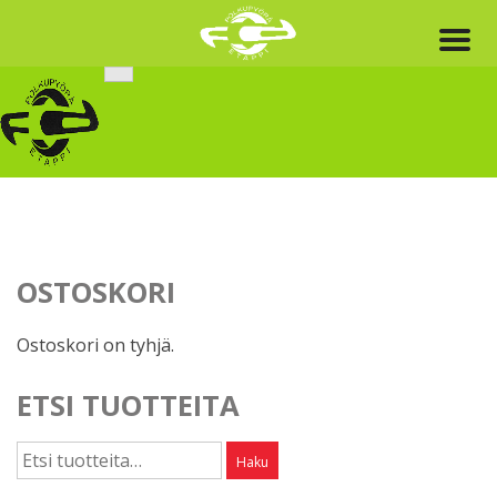
Skip
to
content
OSTOSKORI
Ostoskori on tyhjä.
ETSI TUOTTEITA
Etsi:
Haku