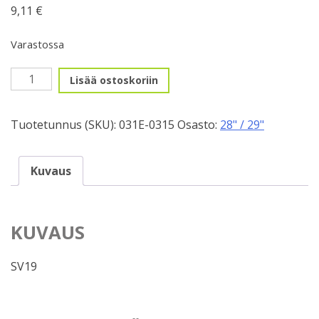
9,11
€
Varastossa
28"
Lisää ostoskoriin
prestavent.
45/55-
Tuotetunnus (SKU):
031E-0315
Osasto:
28" / 29"
622mm
määrä
Kuvaus
KUVAUS
SV19