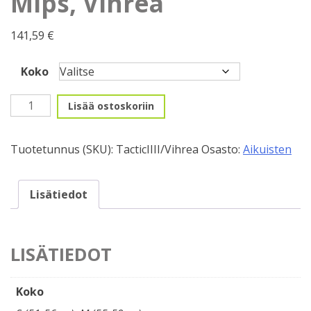
Mips, Vihreä
141,59
€
Koko
Specialized
Lisää ostoskoriin
Tactic
IIII
Tuotetunnus (SKU):
TacticIIII/Vihrea
Osasto:
Aikuisten
Mips,
Vihreä
määrä
Lisätiedot
LISÄTIEDOT
Koko