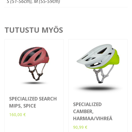
S (51-56cm), M (55-59cm)
TUTUSTU MYÖS
SPECIALIZED SEARCH
SPECIALIZED
MIPS, SPICE
CAMBER,
160,00
€
HARMAA/VIHREÄ
Tällä
90,99
€
tuotteella