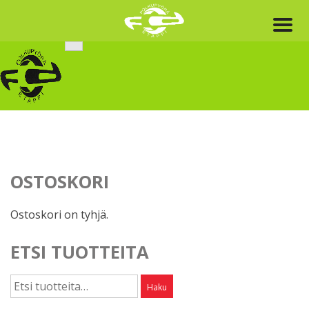
Skip
to
content
OSTOSKORI
Ostoskori on tyhjä.
ETSI TUOTTEITA
Etsi:
Haku