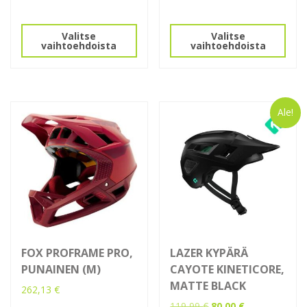
Tällä
on
tuotteella
useampi
Valitse
Valitse
on
muunnelma.
vaihtoehdoista
vaihtoehdoista
useampi
Voit
muunnelma.
tehdä
Voit
valinnat
tehdä
tuotteen
Ale!
valinnat
sivulla.
tuotteen
sivulla.
FOX PROFRAME PRO,
LAZER KYPÄRÄ
PUNAINEN (M)
CAYOTE KINETICORE,
MATTE BLACK
262,13
€
Alkuperäinen
Nykyinen
119,99
€
80,00
€