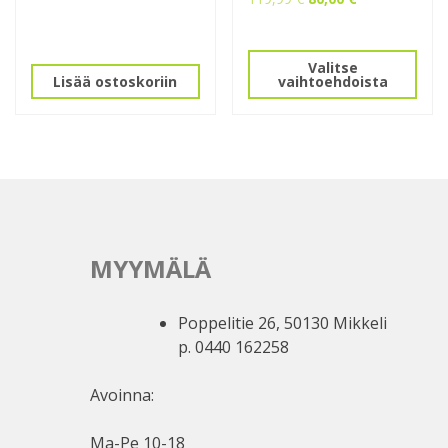
hinta
hinta
Tällä
oli:
on:
tuotteella
119,99 €.
80,00 €.
Valitse
on
Lisää ostoskoriin
vaihtoehdoista
useampi
muunnelma.
Voit
tehdä
valinnat
tuotteen
sivulla.
MYYMÄLÄ
Poppelitie 26, 50130 Mikkeli
p. 0440 162258
Avoinna:
Ma-Pe 10-18