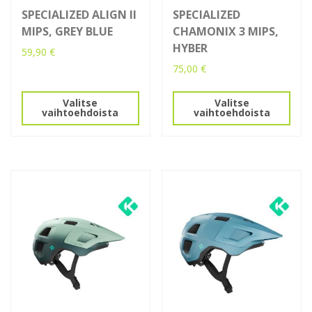
SPECIALIZED ALIGN II
SPECIALIZED
MIPS, GREY BLUE
CHAMONIX 3 MIPS,
HYBER
59,90
€
75,00
€
Tällä
tuotteella
Tällä
Valitse
Valitse
on
tuotteella
vaihtoehdoista
vaihtoehdoista
useampi
on
muunnelma.
useampi
Voit
muunnelma.
tehdä
Voit
valinnat
tehdä
tuotteen
valinnat
sivulla.
tuotteen
sivulla.