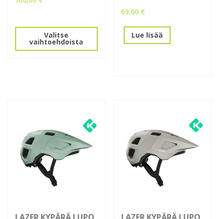
69,00
€
Tällä
tuotteella
Lue lisää
Valitse
on
vaihtoehdoista
useampi
muunnelma.
Voit
tehdä
valinnat
tuotteen
sivulla.
LAZER KYPÄRÄ LUPO
LAZER KYPÄRÄ LUPO