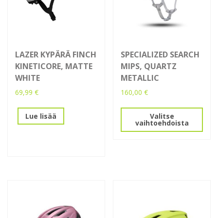
LAZER KYPÄRÄ FINCH
SPECIALIZED SEARCH
KINETICORE, MATTE
MIPS, QUARTZ
WHITE
METALLIC
69,99
€
160,00
€
Tällä
Lue lisää
Valitse
tuotteella
vaihtoehdoista
on
useampi
muunnelma.
Voit
tehdä
valinnat
tuotteen
sivulla.