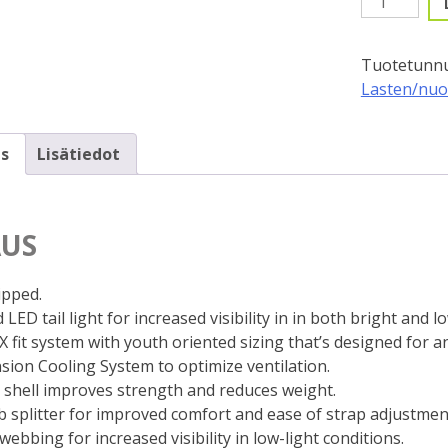
Shuffle
Youth
Tuotetunnu
Led
Lasten/nuo
MIPS,
Sininen
määrä
s
Lisätiedot
US
pped.
 LED tail light for increased visibility in in both bright and l
 fit system with youth oriented sizing that’s designed for an
sion Cooling System to optimize ventilation.
 shell improves strength and reduces weight.
b splitter for improved comfort and ease of strap adjustmen
 webbing for increased visibility in low-light conditions.