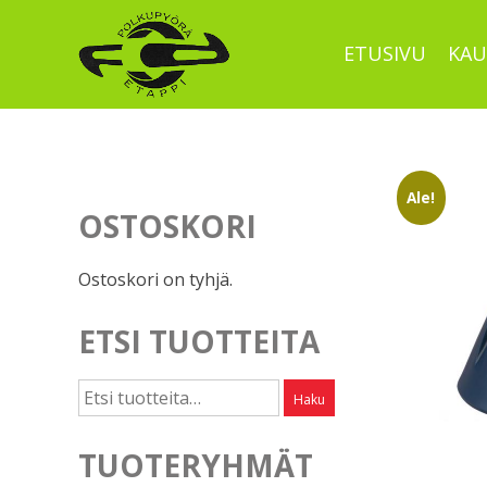
Skip
to
ETUSIVU
KAU
content
Ale!
OSTOSKORI
Ostoskori on tyhjä.
ETSI TUOTTEITA
Etsi:
Haku
TUOTERYHMÄT