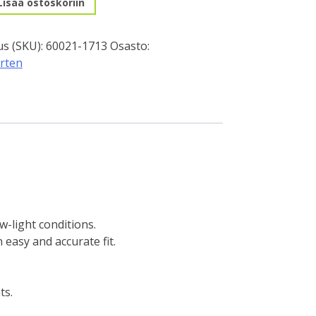
Lisää ostoskoriin
s (SKU):
60021-1713
Osasto:
rten
ow-light conditions.
 easy and accurate fit.
ts.