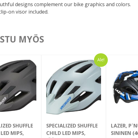
outhful designs complement our bike graphics and colors.
lip-on visor included.
STU MYÖS
Ale!
LIZED SHUFFLE
SPECIALIZED SHUFFLE
LAZER, P`N
LED MIPS,
CHILD LED MIPS,
SININEN (