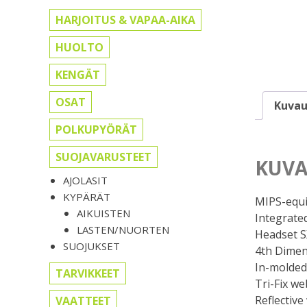
HARJOITUS & VAPAA-AIKA
HUOLTO
KENGÄT
OSAT
Kuvau
POLKUPYÖRÄT
SUOJAVARUSTEET
KUVA
AJOLASIT
KYPÄRÄT
MIPS-equi
AIKUISTEN
Integrated
LASTEN/NUORTEN
Headset SX
SUOJUKSET
4th Dimen
In-molded
TARVIKKEET
Tri-Fix we
Reflective
VAATTEET