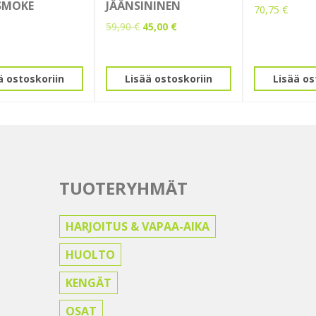
SMOKE
JÄÄNSININEN
70,75
€
Alkuperäinen
Nykyinen
59,90
€
45,00
€
hinta
hinta
oli:
on:
59,90 €.
45,00 €.
ä ostoskoriin
Lisää ostoskoriin
Lisää os
TUOTERYHMÄT
HARJOITUS & VAPAA-AIKA
HUOLTO
KENGÄT
OSAT