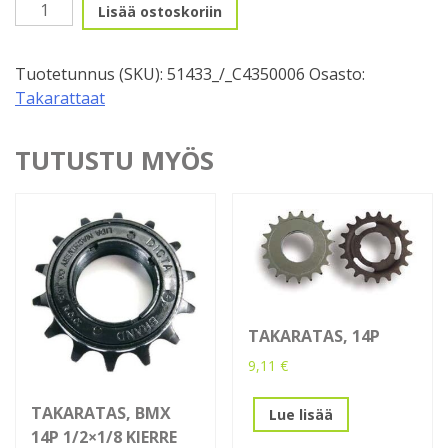
Sinkulasarja,
Lisää ostoskoriin
TML
9v
Tuotetunnus (SKU):
51433_/_C4350006
Osasto:
>
Takarattaat
1v
määrä
TUTUSTU MYÖS
TAKARATAS, 14P
9,11
€
TAKARATAS, BMX
Lue lisää
14P 1/2×1/8 KIERRE