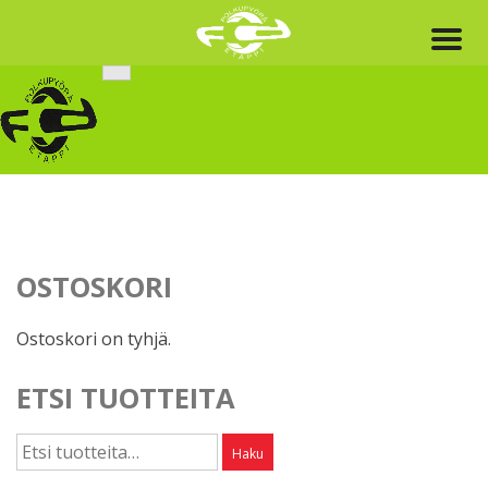
Skip
to
content
OSTOSKORI
Ostoskori on tyhjä.
ETSI TUOTTEITA
Etsi:
Haku