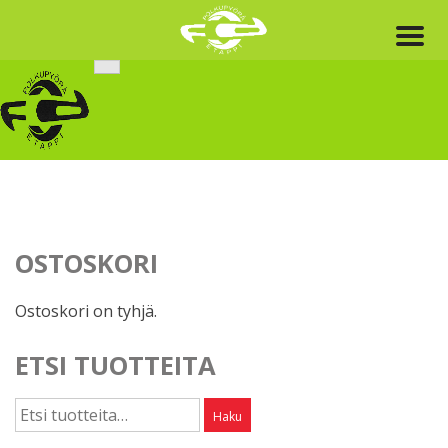
Skip
to
content
OSTOSKORI
Ostoskori on tyhjä.
ETSI TUOTTEITA
Etsi:
Haku