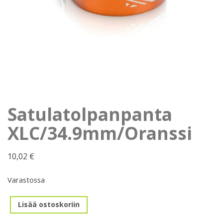
Satulatolpanpanta
XLC/34.9mm/Oranssi
10,02
€
Varastossa
Satulatolpanpanta
Lisää ostoskoriin
XLC/34.9mm/Oranssi