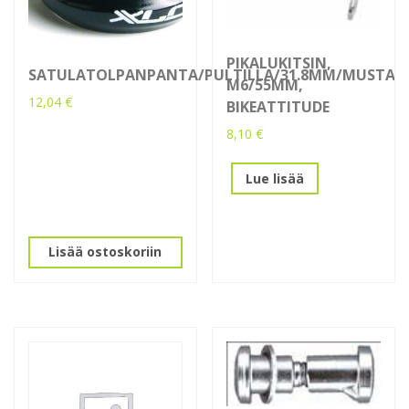
PIKALUKITSIN,
SATULATOLPANPANTA/PULTILLA/31.8MM/MUSTA
M6/55MM,
12,04
€
BIKEATTITUDE
8,10
€
Lue lisää
Lisää ostoskoriin