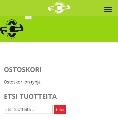
Skip
to
content
OSTOSKORI
Ostoskori on tyhjä.
ETSI TUOTTEITA
Etsi:
Haku