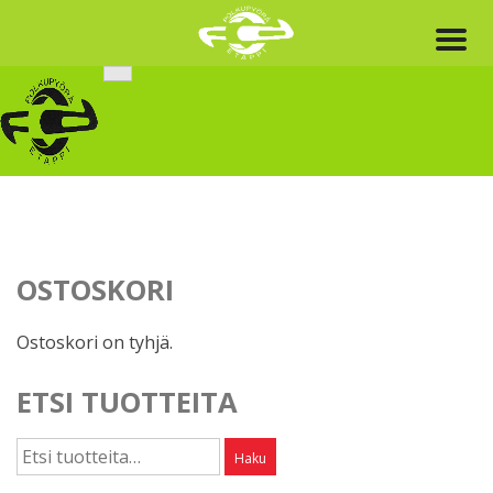
Skip
to
content
OSTOSKORI
Ostoskori on tyhjä.
ETSI TUOTTEITA
Etsi:
Haku