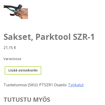
Sakset, Parktool SZR-1
21,15
€
Varastossa
Sakset,
Lisää ostoskoriin
Parktool
SZR-
Tuotetunnus (SKU):
PTSZR1
Osasto:
Työkalut
1
määrä
TUTUSTU MYÖS