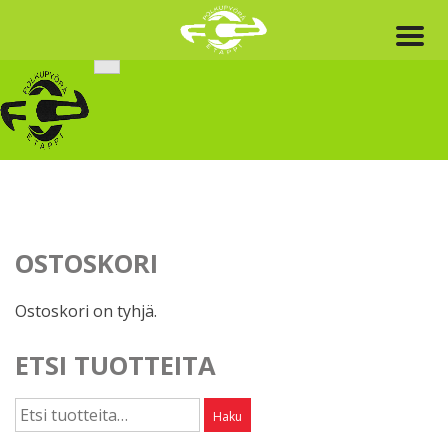
Skip
to
content
OSTOSKORI
Ostoskori on tyhjä.
ETSI TUOTTEITA
Etsi:
Haku