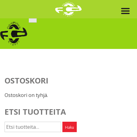
Skip
to
content
OSTOSKORI
Ostoskori on tyhjä.
ETSI TUOTTEITA
Etsi:
Haku