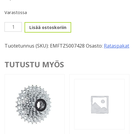
Varastossa
Rataspakka,
Lisää ostoskoriin
7v.
kierre
Tuotetunnus (SKU):
EMFTZ5007428
Osasto:
Rataspakat
14-
28H
Shimano
TUTUSTU MYÖS
määrä