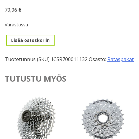
79,96
€
Varastossa
Rataspakka,
Lisää ostoskoriin
11v.
kasetti
Tuotetunnus (SKU):
ICSR700011132
Osasto:
Rataspakat
11-
32H
CS-
TUTUSTU MYÖS
R7000
105
määrä