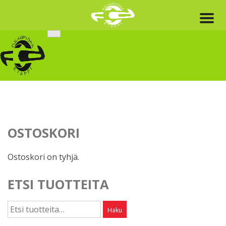
Skip
to
content
OSTOSKORI
Ostoskori on tyhjä.
ETSI TUOTTEITA
Etsi:
Haku