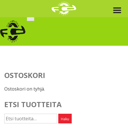
Skip
to
content
OSTOSKORI
Ostoskori on tyhjä.
ETSI TUOTTEITA
Etsi:
Haku