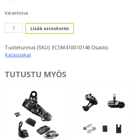
Varastossa
Rataspakka,
Lisää ostoskoriin
10v.
kasetti
Tuotetunnus (SKU):
ECSM410010146
Osasto:
11-
Rataspakat
46H
Deore
määrä
TUTUSTU MYÖS