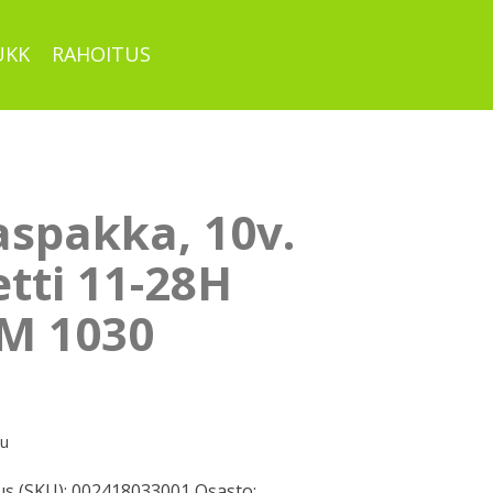
UKK
RAHOITUS
aspakka, 10v.
tti 11-28H
M 1030
pu
s (SKU):
002418033001
Osasto: