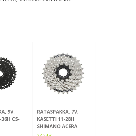
A, 9V.
RATASPAKKA, 7V.
-36H CS-
KASETTI 11-28H
SHIMANO ACERA
28,34
€