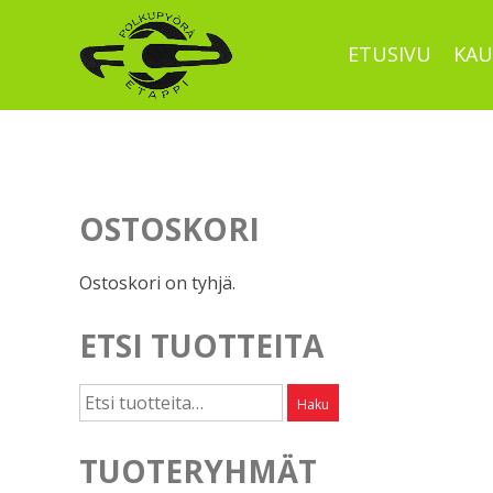
Skip
to
ETUSIVU
KAU
content
OSTOSKORI
Ostoskori on tyhjä.
ETSI TUOTTEITA
Etsi:
Haku
TUOTERYHMÄT