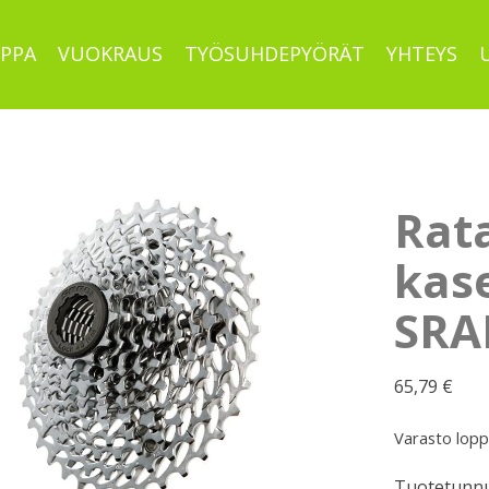
PPA
VUOKRAUS
TYÖSUHDEPYÖRÄT
YHTEYS
Rat
kase
SRA
65,79
€
Varasto lop
Tuotetunnu