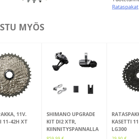
Rataspakat
STU MYÖS
AKKA, 11V.
SHIMANO UPGRADE
RATASPAKK
I 11-42H XT
KIT DI2 XTR,
KASETTI 11
KIINNITYSPANNALLA
LG300
859,99
€
29,90
€