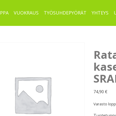
PPA
VUOKRAUS
TYÖSUHDEPYÖRÄT
YHTEYS
Rat
kase
SRA
74,90
€
Varasto lop
Tuotetunnu