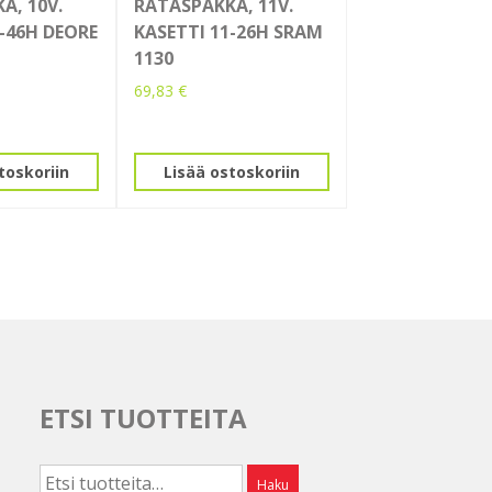
A, 10V.
RATASPAKKA, 11V.
1-46H DEORE
KASETTI 11-26H SRAM
1130
69,83
€
toskoriin
Lisää ostoskoriin
ETSI TUOTTEITA
Etsi:
Haku