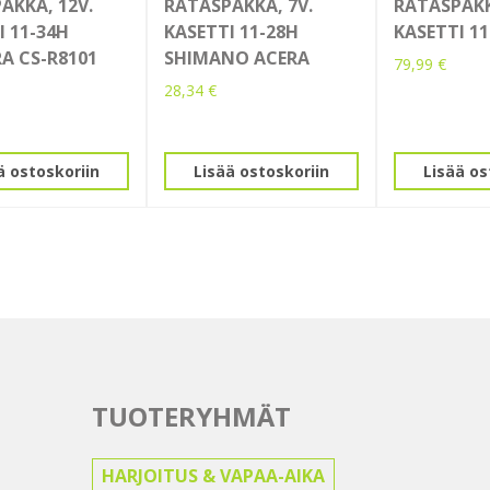
AKKA, 12V.
RATASPAKKA, 7V.
RATASPAKK
I 11-34H
KASETTI 11-28H
KASETTI 1
A CS-R8101
SHIMANO ACERA
79,99
€
28,34
€
ä ostoskoriin
Lisää ostoskoriin
Lisää os
TUOTERYHMÄT
HARJOITUS & VAPAA-AIKA