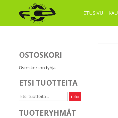
Skip
to
ETUSIVU
KAU
content
OSTOSKORI
Ostoskori on tyhjä.
ETSI TUOTTEITA
Etsi:
Haku
TUOTERYHMÄT