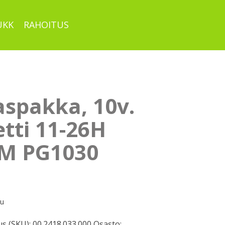
UKK
RAHOITUS
aspakka, 10v.
tti 11-26H
M PG1030
pu
s (SKU):
00.2418.033.000
Osasto: