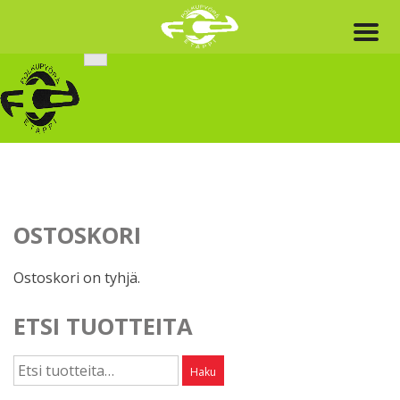
Skip
to
content
OSTOSKORI
Ostoskori on tyhjä.
ETSI TUOTTEITA
Etsi:
Haku