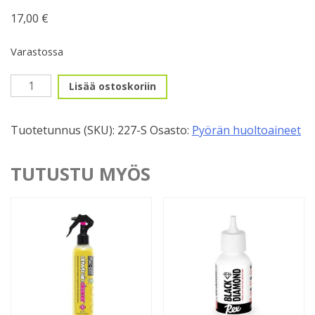
17,00
€
Varastossa
Pyörän
Lisää ostoskoriin
suojaine,
Muc-
Tuotetunnus (SKU):
227-S
Osasto:
Pyörän huoltoaineet
Off,
Silicon
Shine
TUTUSTU MYÖS
500ml
määrä