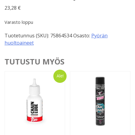
23,28
€
Varasto loppu
Tuotetunnus (SKU):
75864534
Osasto:
Pyörän
huoltoaineet
TUTUSTU MYÖS
Ale!