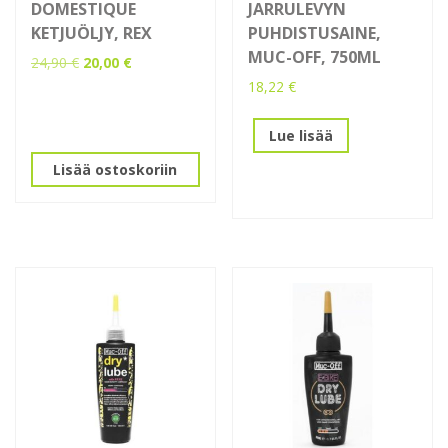
DOMESTIQUE
JARRULEVYN
KETJUÖLJY, REX
PUHDISTUSAINE,
MUC-OFF, 750ML
Alkuperäinen
Nykyinen
24,90
€
20,00
€
hinta
hinta
18,22
€
oli:
on:
24,90 €.
20,00 €.
Lue lisää
Lisää ostoskoriin