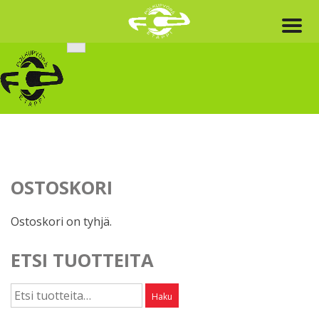
Skip
to
content
OSTOSKORI
Ostoskori on tyhjä.
ETSI TUOTTEITA
Etsi:
Haku