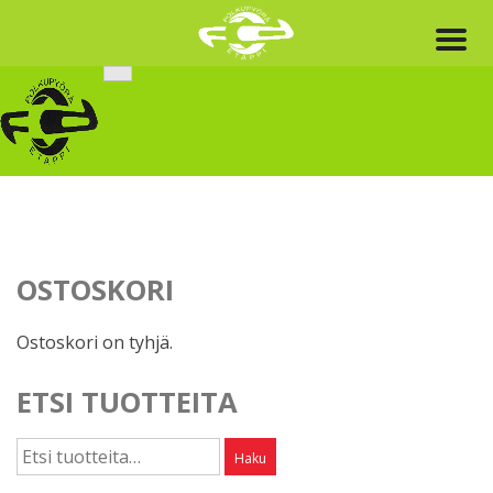
Skip
to
content
OSTOSKORI
Ostoskori on tyhjä.
ETSI TUOTTEITA
Etsi:
Haku