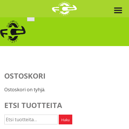
Skip
to
content
OSTOSKORI
Ostoskori on tyhjä.
ETSI TUOTTEITA
Etsi:
Haku