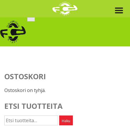
Skip
to
content
OSTOSKORI
Ostoskori on tyhjä.
ETSI TUOTTEITA
Etsi:
Haku