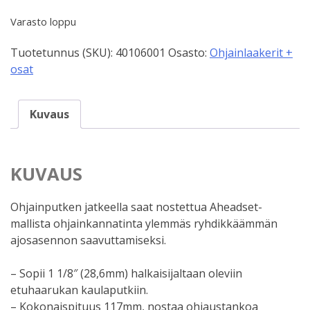
Varasto loppu
Tuotetunnus (SKU):
40106001
Osasto:
Ohjainlaakerit +
osat
Kuvaus
KUVAUS
Ohjainputken jatkeella saat nostettua Aheadset-
mallista ohjainkannatinta ylemmäs ryhdikkäämmän
ajosasennon saavuttamiseksi.
– Sopii 1 1/8″ (28,6mm) halkaisijaltaan oleviin
etuhaarukan kaulaputkiin.
– Kokonaispituus 117mm, nostaa ohjaustankoa