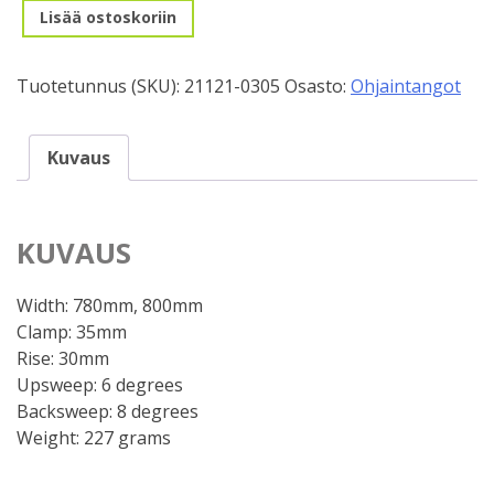
O.Tanko
Lisää ostoskoriin
MTB,
Specialized
Tuotetunnus (SKU):
21121-0305
Osasto:
Ohjaintangot
Roval
Traverse
Carbon
Kuvaus
35/800mm
määrä
KUVAUS
Width: 780mm, 800mm
Clamp: 35mm
Rise: 30mm
Upsweep: 6 degrees
Backsweep: 8 degrees
Weight: 227 grams