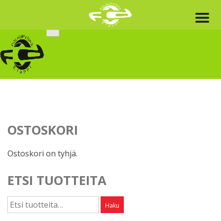
Skip
to
content
OSTOSKORI
Ostoskori on tyhjä.
ETSI TUOTTEITA
Etsi:
Haku