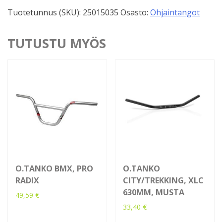
Pro
Tuotetunnus (SKU):
25015035
Osasto:
Ohjaintangot
Ride
Riser
780mm
TUTUSTU MYÖS
määrä
O.TANKO BMX, PRO
O.TANKO
RADIX
CITY/TREKKING, XLC
630MM, MUSTA
49,59
€
33,40
€