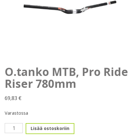
O.tanko MTB, Pro Ride
Riser 780mm
69,83
€
Varastossa
O.tanko
Lisää ostoskoriin
MTB,