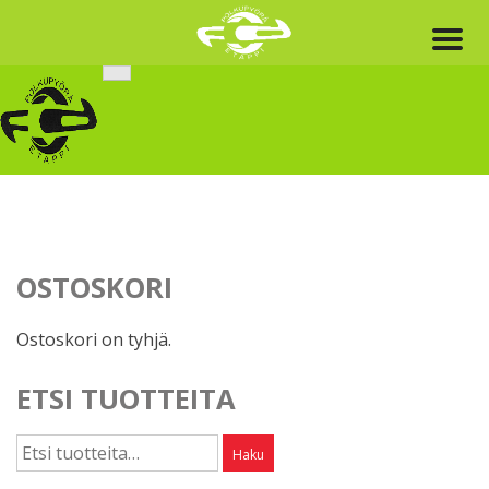
Skip
to
content
OSTOSKORI
Ostoskori on tyhjä.
ETSI TUOTTEITA
Etsi:
Haku