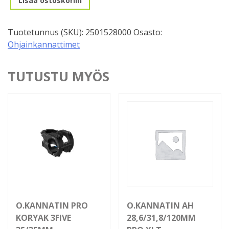
Lisää ostoskoriin
kierre
22,2/25,4/100mm
Tuotetunnus (SKU):
2501528000
Osasto:
Säädettävä
Ohjainkannattimet
määrä
TUTUSTU MYÖS
O.KANNATIN PRO
O.KANNATIN AH
KORYAK 3FIVE
28,6/31,8/120MM