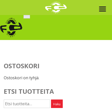
Skip
to
content
OSTOSKORI
Ostoskori on tyhjä.
ETSI TUOTTEITA
Etsi:
Haku