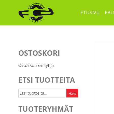
Skip
to
ETUSIVU
KAU
content
OSTOSKORI
Ostoskori on tyhjä.
ETSI TUOTTEITA
Etsi:
Haku
TUOTERYHMÄT