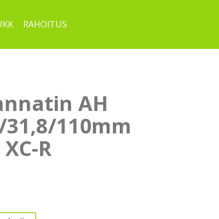
UKK
RAHOITUS
annatin AH
6/31,8/110mm
 XC-R