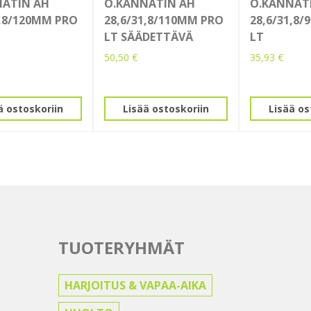
NATIN AH
O.KANNATIN AH
O.KANNAT
1,8/120MM PRO
28,6/31,8/110MM PRO
28,6/31,8
LT SÄÄDETTÄVÄ
LT
50,50
€
35,93
€
ä ostoskoriin
Lisää ostoskoriin
Lisää os
TUOTERYHMÄT
HARJOITUS & VAPAA-AIKA