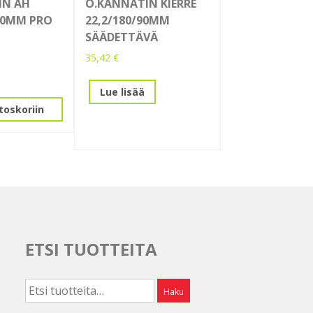
IN AH
O.KANNATIN KIERRE
/90MM PRO
22,2/180/90MM
SÄÄDETTÄVÄ
35,42
€
Lue lisää
toskoriin
ETSI TUOTTEITA
Etsi:
Haku