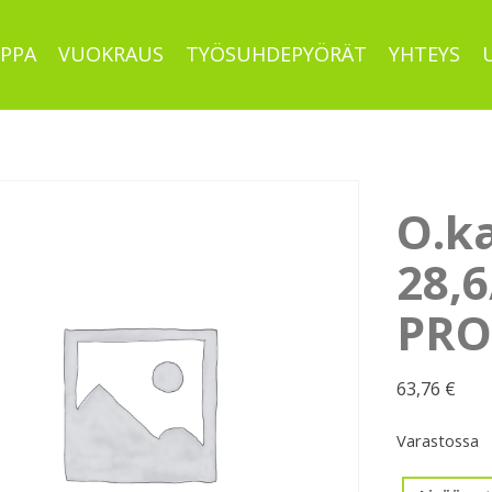
PPA
VUOKRAUS
TYÖSUHDEPYÖRÄT
YHTEYS
O.k
28,
PRO
63,76
€
Varastossa
O.kannatin