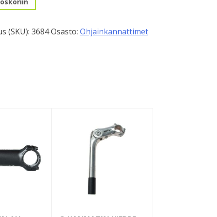
oskoriin
110mm
s (SKU):
3684
Osasto:
Ohjainkannattimet