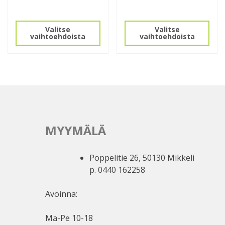
tuotteella
Tällä
on
tuotteella
Valitse
Valitse
useampi
on
vaihtoehdoista
vaihtoehdoista
muunnelma.
useampi
Voit
muunnelma.
tehdä
Voit
valinnat
tehdä
tuotteen
valinnat
sivulla.
tuotteen
sivulla.
MYYMÄLÄ
Poppelitie 26, 50130 Mikkeli
p. 0440 162258
Avoinna:
Ma-Pe 10-18