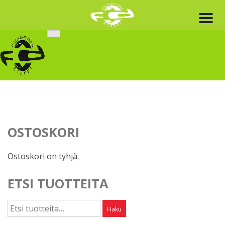
Skip
to
content
OSTOSKORI
Ostoskori on tyhjä.
ETSI TUOTTEITA
Etsi:
Haku