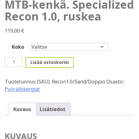
MTB-kenkä. Specialized
Recon 1.0, ruskea
119,00
€
Koko
MTB-
Lisää ostoskoriin
kenkä.
Specialized
Tuotetunnus (SKU):
Recon1.0/Sand/Doppio
Osasto:
Recon
Pyöräilykengät
1.0,
ruskea
määrä
Kuvaus
Lisätiedot
KUVAUS