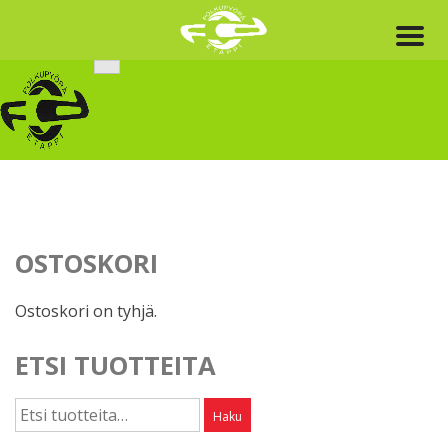
Skip
to
content
OSTOSKORI
Ostoskori on tyhjä.
ETSI TUOTTEITA
Etsi:
Haku