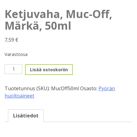
Ketjuvaha, Muc-Off,
Märkä, 50ml
7,59
€
Varastossa
Ketjuvaha,
Lisää ostoskoriin
Muc-
Off,
Tuotetunnus (SKU):
MucOff50ml
Osasto:
Pyörän
Märkä,
huoltoaineet
50ml
määrä
Lisätiedot