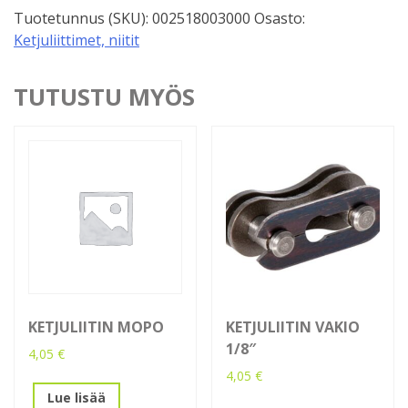
Tuotetunnus (SKU):
002518003000
Osasto:
Ketjuliittimet, niitit
TUTUSTU MYÖS
KETJULIITIN MOPO
KETJULIITIN VAKIO
1/8″
4,05
€
4,05
€
Lue lisää