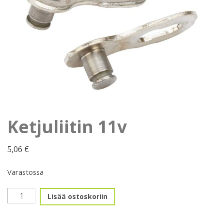
Ketjuliitin 11v
5,06
€
Varastossa
Ketjuliitin
Lisää ostoskoriin
11v
määrä