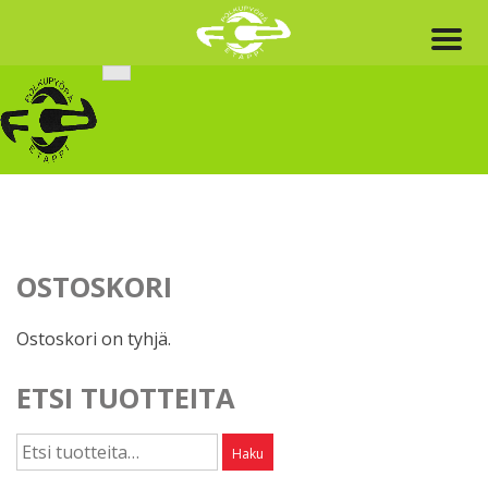
Skip
to
content
OSTOSKORI
Ostoskori on tyhjä.
ETSI TUOTTEITA
Etsi:
Haku