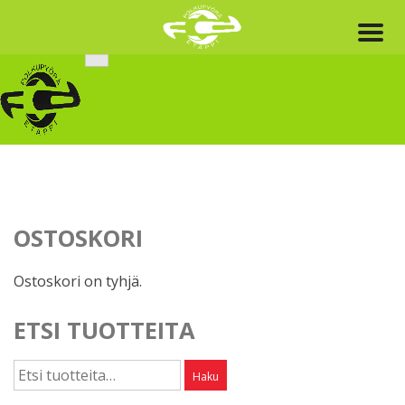
Skip
to
content
OSTOSKORI
Ostoskori on tyhjä.
ETSI TUOTTEITA
Etsi:
Haku