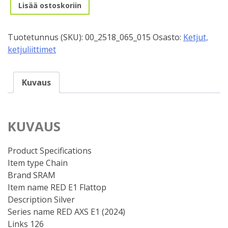
Ketju
Lisää ostoskoriin
12/13v.
Sram
Tuotetunnus (SKU):
00_2518_065_015
Osasto:
Ketjut,
RED
ketjuliittimet
E1
Flattop
määrä
Kuvaus
KUVAUS
Product Specifications
Item type Chain
Brand SRAM
Item name RED E1 Flattop
Description Silver
Series name RED AXS E1 (2024)
Links 126