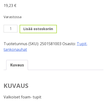
19,23
€
Varastossa
Käsitupet,
Lisää ostoskoriin
XLC,
Valkoinen
Tuotetunnus (SKU):
2501581003
Osasto:
Tupit,
foam
tankonauhat
määrä
Kuvaus
KUVAUS
Valkoiset foam- tupit