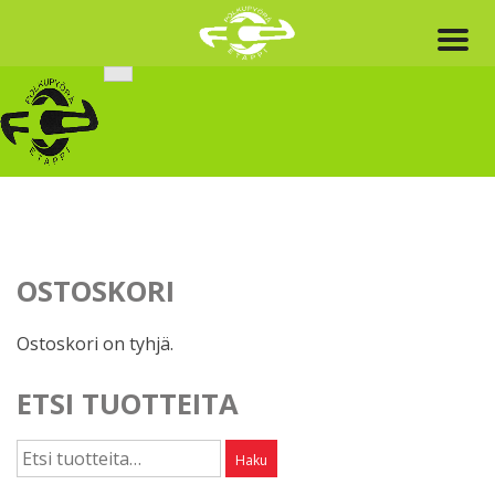
Skip
to
content
OSTOSKORI
Ostoskori on tyhjä.
ETSI TUOTTEITA
Etsi:
Haku