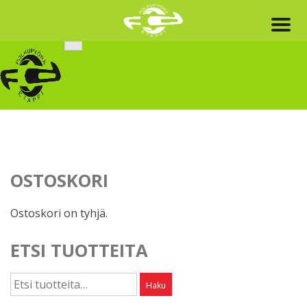
Skip
to
content
OSTOSKORI
Ostoskori on tyhjä.
ETSI TUOTTEITA
Etsi:
Haku