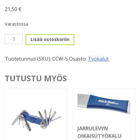
21,50
€
Varastossa
Kampiavain
Lisää ostoskoriin
CCW-
5
Tuotetunnus (SKU):
CCW-5
Osasto:
Työkalut
14mm
mutteri
/
TUTUSTU MYÖS
8mm
kuus
määrä
JARRULEVYN
OIKAISUTYÖKALU