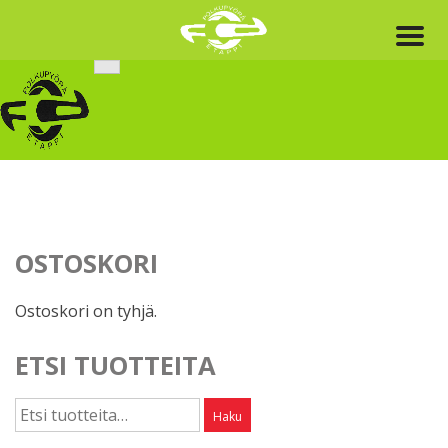
Skip
to
content
OSTOSKORI
Ostoskori on tyhjä.
ETSI TUOTTEITA
Etsi:
Haku