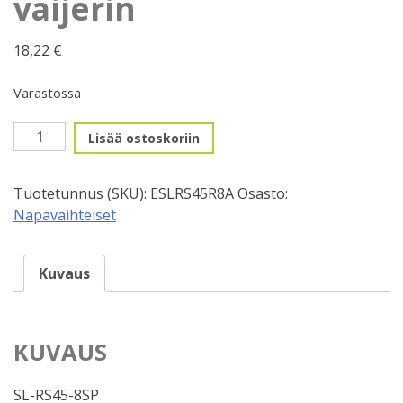
vaijerin
18,22
€
Varastossa
Kääntövaihdin,
Lisää ostoskoriin
Shimano
8v
Tuotetunnus (SKU):
ESLRS45R8A
Osasto:
oikea
Napavaihteiset
sis.
vaijerin
määrä
Kuvaus
KUVAUS
SL-RS45-8SP